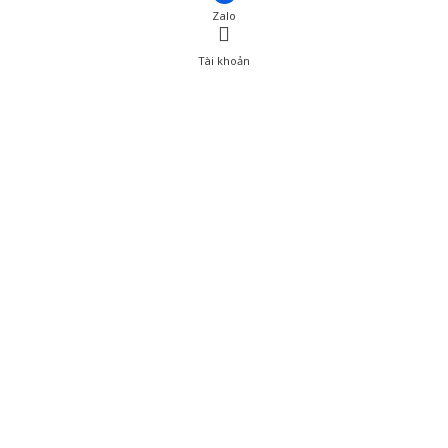
Zalo
Tài khoản
0
Tài khoản