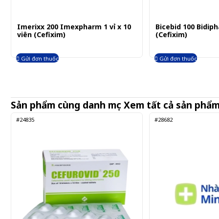
Imerixx 200 Imexpharm 1 vỉ x 10
Bicebid 100 Bidiph
viên (Cefixim)
(Cefixim)
Gửi đơn thuốc
Gửi đơn thuốc
Sản phẩm cùng danh mục
Xem tất cả sản phẩ
#24835
#28682