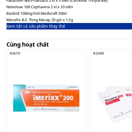
Fabafixim 400 Pharbaco 2 vỉ x 5 viên (Cefixime Trihydrate)
Nimemax 100 Cophavina 2 vỉ x 10 viên
Bactirid 100mg/5ml Medicraft 30ml
Mecefix-B.E 75mg Merap 20 gói x 1.5g
Xem tất cả sản phẩm thay thế
Cùng hoạt chất
#26731
#23435