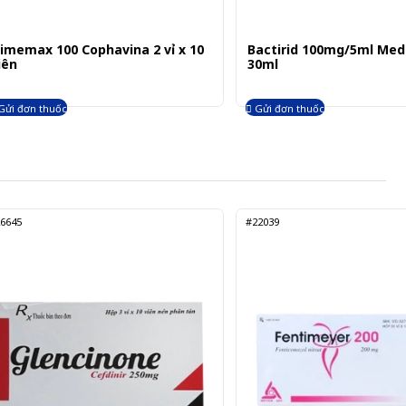
imemax 100 Cophavina 2 vỉ x 10
Bactirid 100mg/5ml Med
iên
30ml
Gửi đơn thuốc
Gửi đơn thuốc
6645
#22039