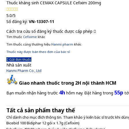
Thuốc kháng sinh CEMAX CAPSULE Cefixim 200mg
5.0/5
Số đăng ký:
VN-13307-11
Cách tra cứu số đăng ký thuốc được cấp phép
Tìm thuốc
Cefixime
khác
Tìm thuốc cùng thương hiệu
Hanmi pharm
khác
Thuốc này được bán theo đơn của bác sĩ
Gửi đơn thuốc
Nhà sản xuất
Hanmi Pharm Co., Ltd
Giao nhanh thuốc trong 2H nội thành HCM
4h
55p
Bạn muốn nhận hàng trước
hôm nay. Đặt hàng trong
tớ
Tất cả sản phẩm thay thế
Chỉ dành cho mục đích thông tin. Tham khảo ý kiến bác sĩ trước khi dùng
Bicebid 100 Bidiphar 12 gói x 1.7g (Cefixim)