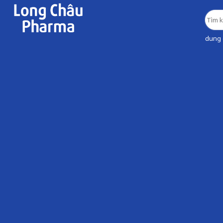
dung d