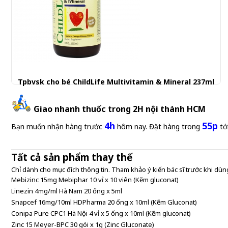
Tpbvsk cho bé ChildLife Multivitamin & Mineral 237ml
440.000 đ
Giao nhanh thuốc trong 2H nội thành HCM
4h
55p
Bạn muốn nhận hàng trước
hôm nay. Đặt hàng trong
tớ
Tất cả sản phẩm thay thế
Chỉ dành cho mục đích thông tin. Tham khảo ý kiến bác sĩ trước khi dùng
Mebizinc 15mg Mebiphar 10 vỉ x 10 viên (Kẽm gluconat)
Linezin 4mg/ml Hà Nam 20 ống x 5ml
Snapcef 16mg/10ml HDPharma 20 ống x 10ml (Kẽm Gluconat)
Conipa Pure CPC1 Hà Nội 4 vỉ x 5 ống x 10ml (Kẽm gluconat)
Zinc 15 Meyer-BPC 30 gói x 1g (Zinc Gluconate)