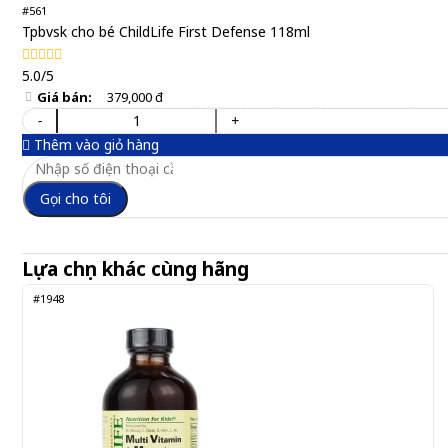
#561
Tpbvsk cho bé ChildLife First Defense 118ml
5.0/5
Giá bán:
379,000 đ
-
+
Thêm vào giỏ hàng
Gọi cho tôi
Lựa chọn khác cùng hãng
#1948