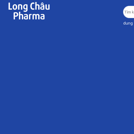
dung d