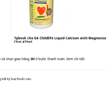
Tpbvsk cho bé Childlife Liquid Calcium with Magnesiu
Chai 473ml
488.000 đ
i và chọn giao hàng
2H
ở bước thanh toán.
Xem chi tiết
 bất kỳ loại thuốc nào.