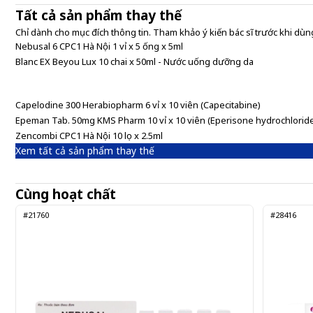
Tất cả sản phẩm thay thế
Nebusal 6 CPC1 Hà Nội 1 vỉ x 5 ống x 5ml
Chỉ dành cho mục đích thông tin. Tham khảo ý kiến bác sĩ trước khi dùng
Nebusal 6 CPC1 Hà Nội 1 vỉ x 5 ống x 5ml
Blanc EX Beyou Lux 10 chai x 50ml - Nước uống dưỡng da
Gửi đơn thuốc
Capelodine 300 Herabiopharm 6 vỉ x 10 viên (Capecitabine)
Epeman Tab. 50mg KMS Pharm 10 vỉ x 10 viên (Eperisone hydrochlorid
Zencombi CPC1 Hà Nội 10 lọ x 2.5ml
Xem tất cả sản phẩm thay thế
Cùng hoạt chất
#21760
#28416