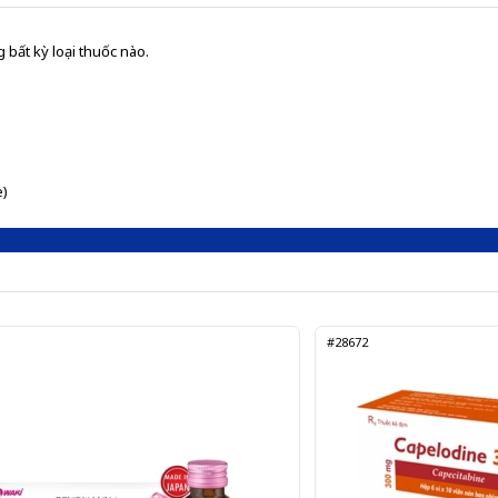
 bất kỳ loại thuốc nào.
e)
#28672