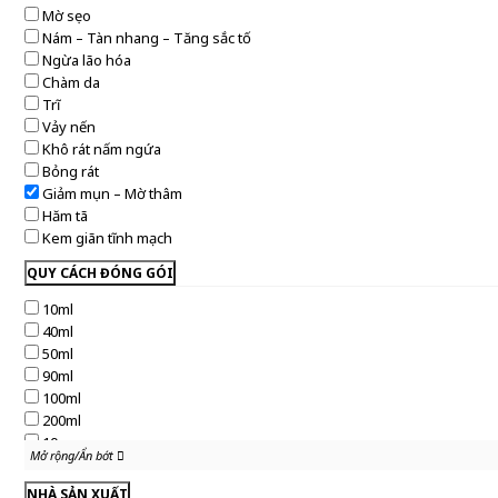
Mờ sẹo
Nám – Tàn nhang – Tăng sắc tố
Ngừa lão hóa
Chàm da
Trĩ
Vảy nến
Khô rát nấm ngứa
Bỏng rát
Giảm mụn – Mờ thâm
Hăm tã
Kem giãn tĩnh mạch
QUY CÁCH ĐÓNG GÓI
10ml
40ml
50ml
90ml
100ml
200ml
10g
Mở rộng/Ẩn bớt
Mở rộng/Ẩn bớt
50g
75g
NHÀ SẢN XUẤT