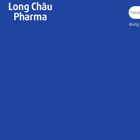
dung d