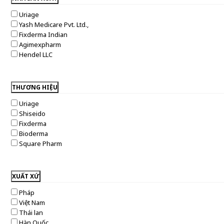
30g
Uriage
25g
Yash Medicare Pvt. Ltd.,
20ml
Fixderma Indian
Agimexpharm
Hendel LLC
THƯƠNG HIỆU
Uriage
Shiseido
Fixderma
Bioderma
Square Pharm
XUẤT XỨ
Pháp
Việt Nam
Thái lan
Hàn Quốc