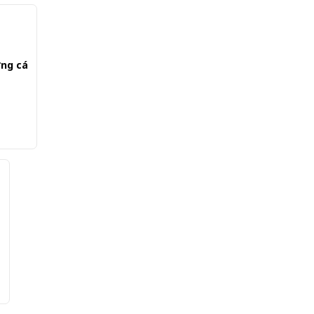
ứng cá
á