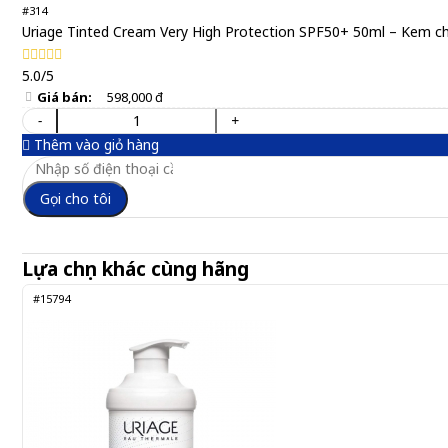
#314
Uriage Tinted Cream Very High Protection SPF50+ 50ml – Kem c
5.0/5
Giá bán:
598,000 đ
-
+
Thêm vào giỏ hàng
Gọi cho tôi
Lựa chọn khác cùng hãng
#15794