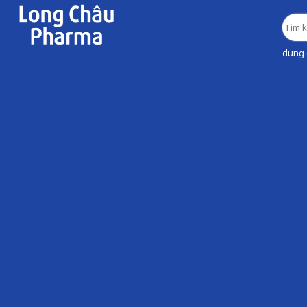
dung d