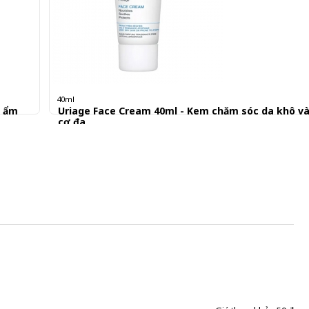
40ml
g ẩm
Uriage Face Cream 40ml - Kem chăm sóc da khô và
cơ địa
295.000 đ