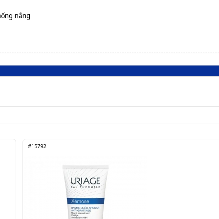
hống nắng
#15792