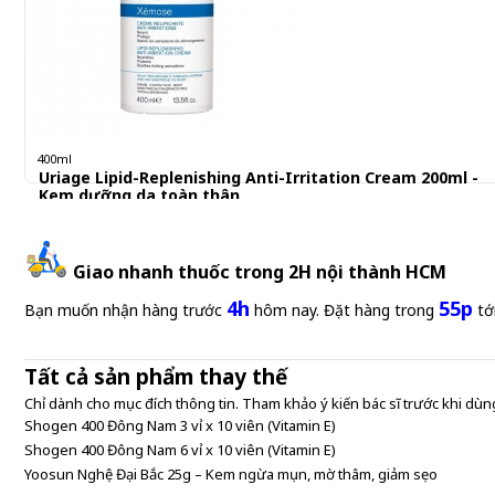
400ml
Uriage Lipid-Replenishing Anti-Irritation Cream 200ml -
Kem dưỡng da toàn thân
781.000 đ
Giao nhanh thuốc trong 2H nội thành HCM
4h
55p
Bạn muốn nhận hàng trước
hôm nay. Đặt hàng trong
tớ
Tất cả sản phẩm thay thế
Chỉ dành cho mục đích thông tin. Tham khảo ý kiến bác sĩ trước khi dùng
Shogen 400 Đông Nam 3 vỉ x 10 viên (Vitamin E)
Shogen 400 Đông Nam 6 vỉ x 10 viên (Vitamin E)
Yoosun Nghệ Đại Bắc 25g – Kem ngừa mụn, mờ thâm, giảm sẹo