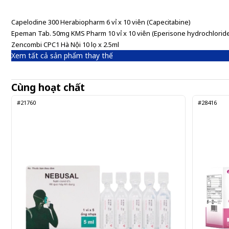
Gửi đơn thuốc
Capelodine 300 Herabiopharm 6 vỉ x 10 viên (Capecitabine)
Epeman Tab. 50mg KMS Pharm 10 vỉ x 10 viên (Eperisone hydrochlorid
Zencombi CPC1 Hà Nội 10 lọ x 2.5ml
Xem tất cả sản phẩm thay thế
Cùng hoạt chất
#21760
#28416