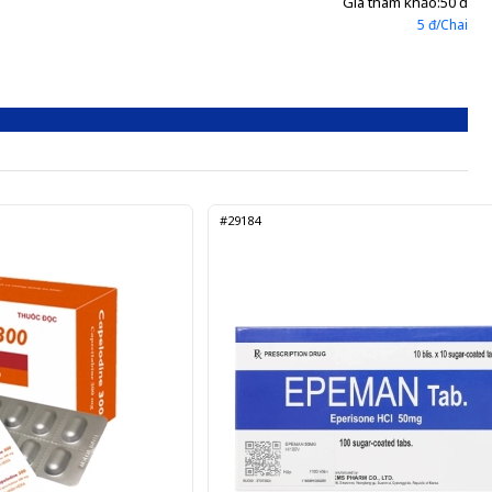
Giá tham khảo:
50 đ
5 đ/Chai
#29184