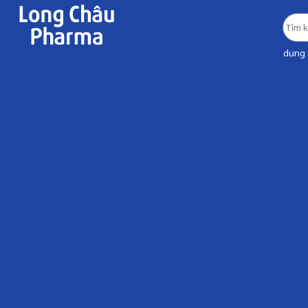
dung d