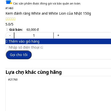
Các sản phẩm được đóng gói và bảo quản an toàn.
#1460
Kem đánh răng White and White Lion của Nhật 150g
5.0/5
Giá bán:
63,000 đ
-
+
Thêm vào giỏ hàng
Gọi cho tôi
Lựa chọn khác cùng hãng
#21760