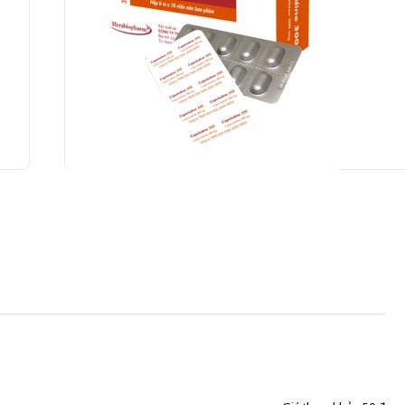
 da
Capelodine 300 Herabiopharm 6 vỉ x 10 viên (Capec
Gửi đơn thuốc