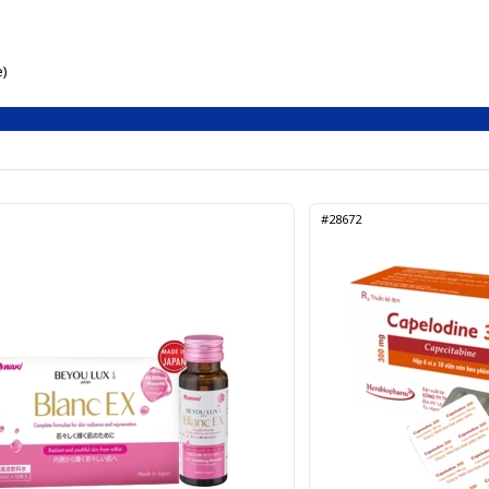
e)
#28672