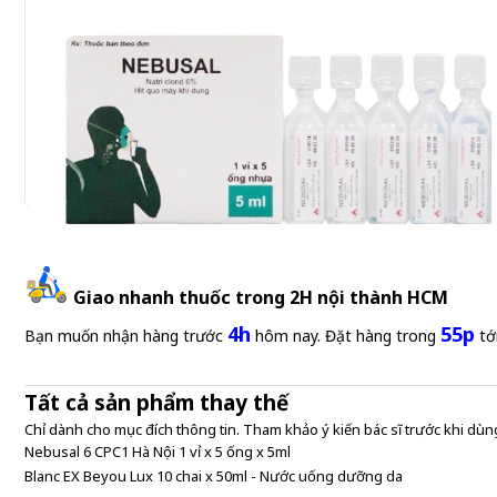
Giao nhanh thuốc trong 2H nội thành HCM
4h
55p
Bạn muốn nhận hàng trước
hôm nay. Đặt hàng trong
tớ
Tất cả sản phẩm thay thế
Nebusal 6 CPC1 Hà Nội 1 vỉ x 5 ống x 5ml
Chỉ dành cho mục đích thông tin. Tham khảo ý kiến bác sĩ trước khi dùng
Nebusal 6 CPC1 Hà Nội 1 vỉ x 5 ống x 5ml
Blanc EX Beyou Lux 10 chai x 50ml - Nước uống dưỡng da