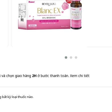
Blanc EX Beyou Lux 10 chai x 50ml - Nước uống dưỡng
1.680.000 đ
168,000 đ/Chai
i và chọn giao hàng
2H
ở bước thanh toán.
Xem chi tiết
 bất kỳ loại thuốc nào.