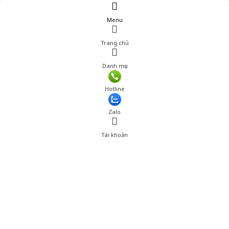
Menu
Trang chủ
Danh mục
Giá: 282,000 đ
Hotline
Thêm vào giỏ hàng
Zalo
Tài khoản