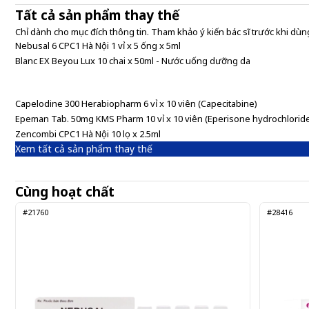
Tất cả sản phẩm thay thế
Chỉ dành cho mục đích thông tin. Tham khảo ý kiến bác sĩ trước khi dùng
Nebusal 6 CPC1 Hà Nội 1 vỉ x 5 ống x 5ml
Blanc EX Beyou Lux 10 chai x 50ml - Nước uống dưỡng da
Capelodine 300 Herabiopharm 6 vỉ x 10 viên (Capecitabine)
Epeman Tab. 50mg KMS Pharm 10 vỉ x 10 viên (Eperisone hydrochlorid
Zencombi CPC1 Hà Nội 10 lọ x 2.5ml
Xem tất cả sản phẩm thay thế
Cùng hoạt chất
#21760
#28416