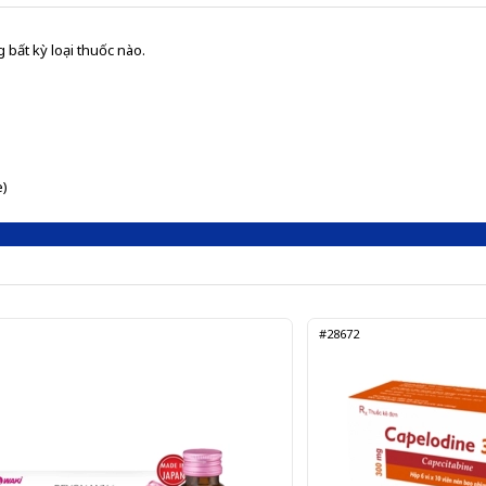
 bất kỳ loại thuốc nào.
e)
#28672