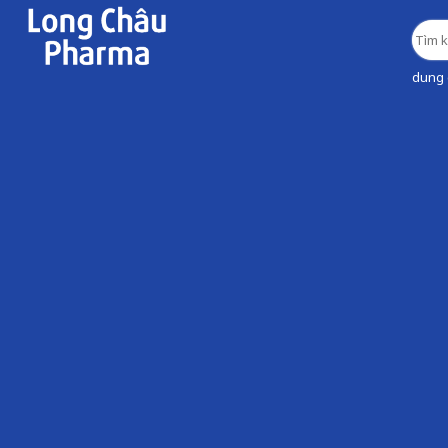
dung d