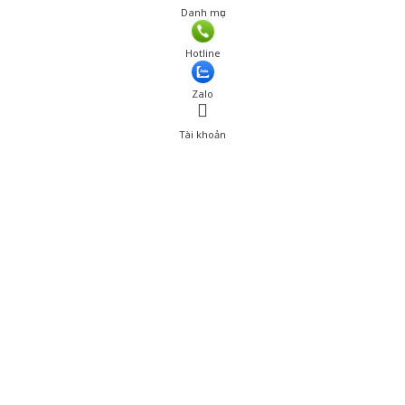
Danh mục
Giá: 800,000 đ
Hotline
Thêm vào giỏ hàng
Zalo
Tài khoản
0
Tài khoản