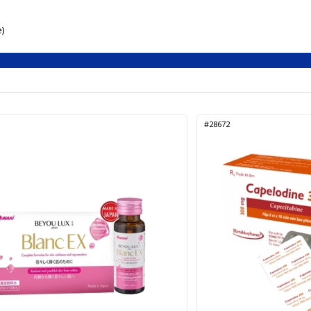
e)
#28672