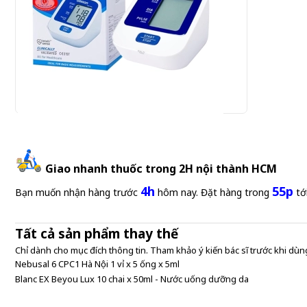
Omron HEM-7124 - Máy đo huyết áp bắp tay
Giao nhanh thuốc trong 2H nội thành HCM
920.000 đ
4h
55p
920,000 đ/Cái
Bạn muốn nhận hàng trước
hôm nay. Đặt hàng trong
tớ
Tất cả sản phẩm thay thế
Chỉ dành cho mục đích thông tin. Tham khảo ý kiến bác sĩ trước khi dùng
Nebusal 6 CPC1 Hà Nội 1 vỉ x 5 ống x 5ml
Blanc EX Beyou Lux 10 chai x 50ml - Nước uống dưỡng da