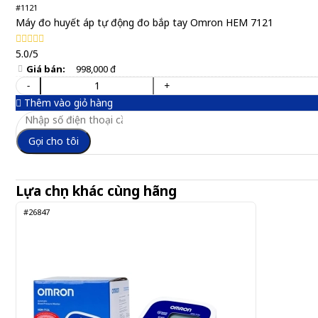
#1121
Máy đo huyết áp tự động đo bắp tay Omron HEM 7121
5.0/5
Giá bán:
998,000 đ
-
+
Thêm vào giỏ hàng
Gọi cho tôi
Lựa chọn khác cùng hãng
#26847