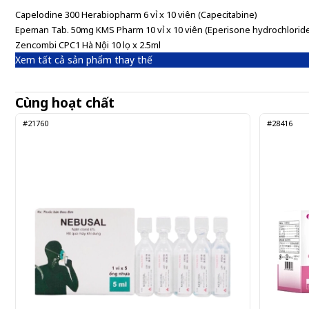
Capelodine 300 Herabiopharm 6 vỉ x 10 viên (Capecitabine)
Epeman Tab. 50mg KMS Pharm 10 vỉ x 10 viên (Eperisone hydrochlorid
Zencombi CPC1 Hà Nội 10 lọ x 2.5ml
Xem tất cả sản phẩm thay thế
Cùng hoạt chất
#21760
#28416