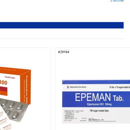
5 đ/Chai
#29184