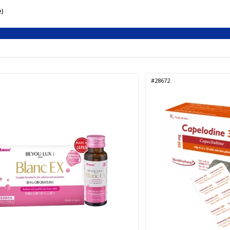
e)
#28672