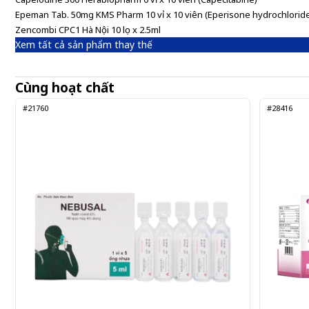
Epeman Tab. 50mg KMS Pharm 10 vỉ x 10 viên (Eperisone hydrochlorid
Zencombi CPC1 Hà Nội 10 lọ x 2.5ml
Xem tất cả sản phẩm thay thế
Cùng hoạt chất
#21760
#28416