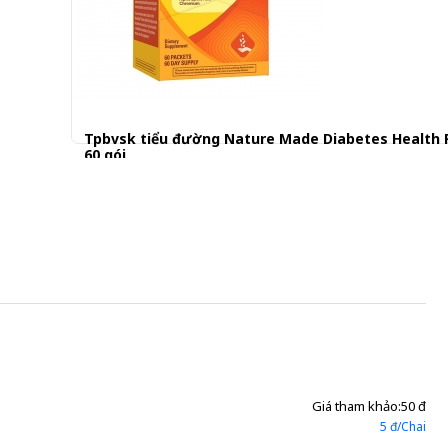
Tpbvsk tiểu đường Nature Made Diabetes Health 
60 gói
639.000 đ
Giá tham khảo:
50 đ
5 đ/Chai