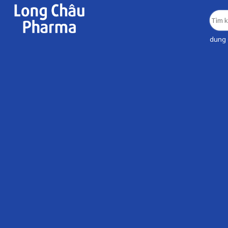
dung d