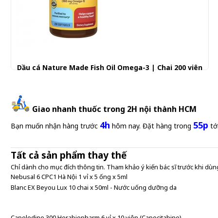
Dầu cá Nature Made Fish Oil Omega-3 | Chai 200 viên
Giao nhanh thuốc trong 2H nội thành HCM
4h
55p
Bạn muốn nhận hàng trước
hôm nay. Đặt hàng trong
tớ
Tất cả sản phẩm thay thế
Chỉ dành cho mục đích thông tin. Tham khảo ý kiến bác sĩ trước khi dùng
Nebusal 6 CPC1 Hà Nội 1 vỉ x 5 ống x 5ml
Blanc EX Beyou Lux 10 chai x 50ml - Nước uống dưỡng da
Capelodine 300 Herabiopharm 6 vỉ x 10 viên (Capecitabine)