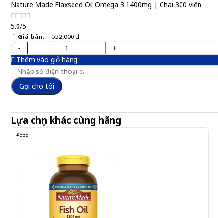
Nature Made Flaxseed Oil Omega 3 1400mg | Chai 300 viên
5.0/5
Giá bán:
552,000 đ
-
+
Thêm vào giỏ hàng
Gọi cho tôi
Lựa chọn khác cùng hãng
#335