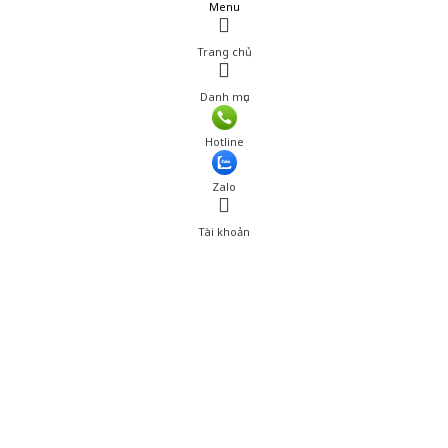
Menu
Trang chủ
Danh mục
Giá: 1,800,001 đ
Hotline
Thêm vào giỏ hàng
Zalo
Tài khoản
0