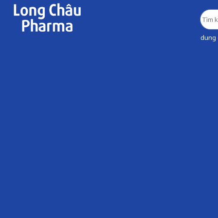
dung d