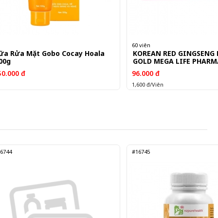
60 viên
ữa Rửa Mặt Gobo Cocay Hoala
KOREAN RED GINGSENG
00g
GOLD MEGA LIFE PHARMA
50.000 đ
96.000 đ
1,600 đ/Viên
6744
#16745