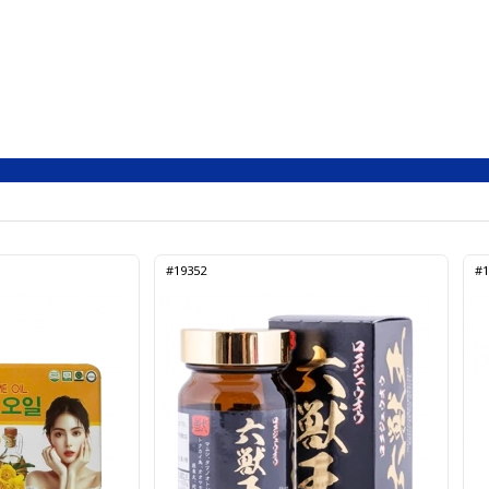
#19352
#1