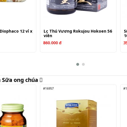
Diophaco 12 vỉ x
Lục Thú Vương Rokujou Hokoen 56
S
viên
1
860.000 đ
3
m
Sữa ong chúa
#16957
#1