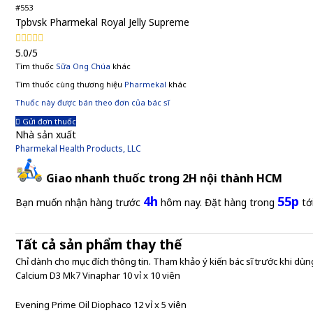
#553
Tpbvsk Pharmekal Royal Jelly Supreme
5.0/5
Tìm thuốc
Sữa Ong Chúa
khác
Tìm thuốc cùng thương hiệu
Pharmekal
khác
Thuốc này được bán theo đơn của bác sĩ
Gửi đơn thuốc
Nhà sản xuất
Pharmekal Health Products, LLC
Giao nhanh thuốc trong 2H nội thành HCM
4h
55p
Bạn muốn nhận hàng trước
hôm nay. Đặt hàng trong
tớ
Tất cả sản phẩm thay thế
Chỉ dành cho mục đích thông tin. Tham khảo ý kiến bác sĩ trước khi dùng
Calcium D3 Mk7 Vinaphar 10 vỉ x 10 viên
Evening Prime Oil Diophaco 12 vỉ x 5 viên