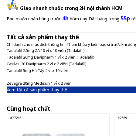
Giao nhanh thuốc trong 2H nội thành HCM
4h
55p
Bạn muốn nhận hàng trước
hôm nay. Đặt hàng trong
tớ
Tất cả sản phẩm thay thế
Chỉ dành cho mục đích thông tin. Tham khảo ý kiến bác sĩ trước khi dùng
Tadalafil 2.5mg ZA 10 vỉ x 10 viên (Tadalafil)
Tadalafil 20mg Davipharm 1 vỉ x 2 viên (Tadalafil)
Casilas-20 Davipharm 2 vỉ x 2 viên (Tadalafil)
Tadalafil 5mg Hà Tây 2 vỉ x 10 viên
Zevagra 20mg Medisun 1 vỉ x 2 viên
Xem tất cả sản phẩm thay thế
Cùng hoạt chất
#27263
#23691