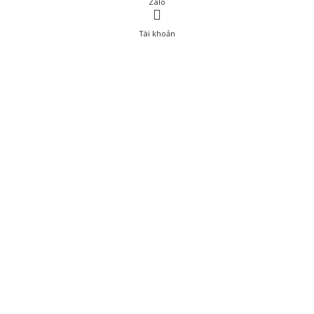
Zalo
Tài khoản
0
Tài khoản