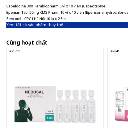
Capelodine 300 Herabiopharm 6 vỉ x 10 viên (Capecitabine)
Epeman Tab. 50mg KMS Pharm 10 vỉ x 10 viên (Eperisone hydrochlorid
Zencombi CPC1 Hà Nội 10 lọ x 2.5ml
Xem tất cả sản phẩm thay thế
Cùng hoạt chất
#21760
#28416