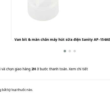
Van bít & màn chắn máy hút sữa điện Sanity AP-154A
30.001 đ
i và chọn giao hàng
2H
ở bước thanh toán.
Xem chi tiết
 bất kỳ loại thuốc nào.