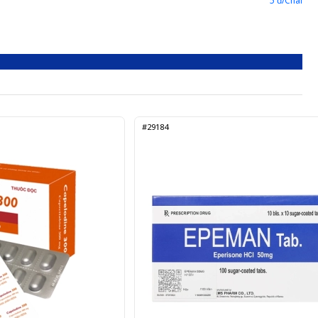
5 đ/Chai
#29184