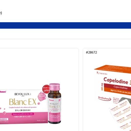
e)
#28672