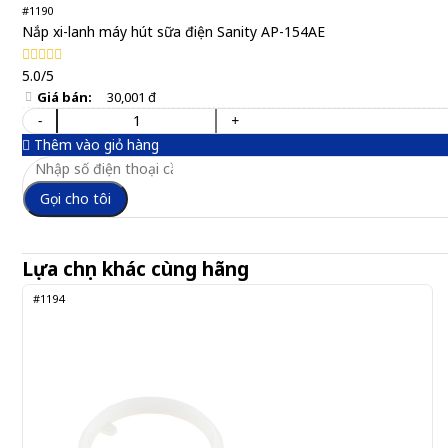
#1190
Nắp xi-lanh máy hút sữa điện Sanity AP-154AE
5.0/5
Giá bán:
30,001 đ
-
+
Thêm vào giỏ hàng
Gọi cho tôi
Lựa chọn khác cùng hãng
#1194