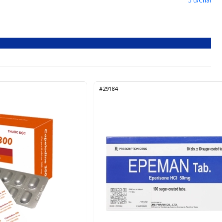
5 đ/Chai
#29184