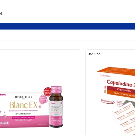
e)
#28672