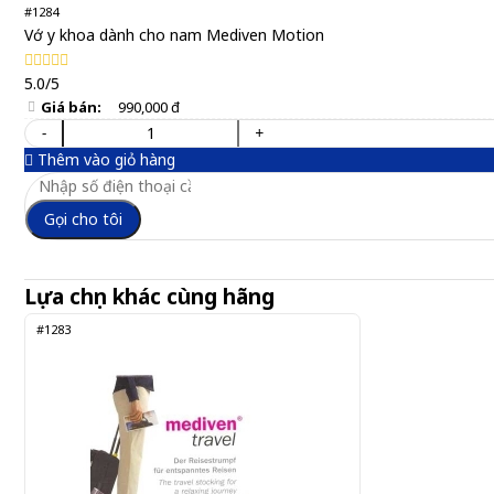
#1284
Vớ y khoa dành cho nam Mediven Motion
5.0/5
Giá bán:
990,000 đ
-
+
Thêm vào giỏ hàng
Gọi cho tôi
Lựa chọn khác cùng hãng
#1283