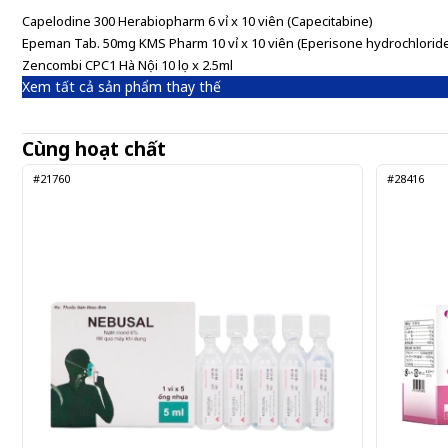
Capelodine 300 Herabiopharm 6 vỉ x 10 viên (Capecitabine)
Epeman Tab. 50mg KMS Pharm 10 vỉ x 10 viên (Eperisone hydrochlorid
Zencombi CPC1 Hà Nội 10 lọ x 2.5ml
Xem tất cả sản phẩm thay thế
Cùng hoạt chất
#21760
#28416