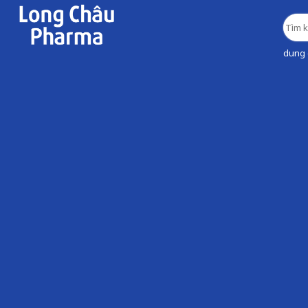
dung d