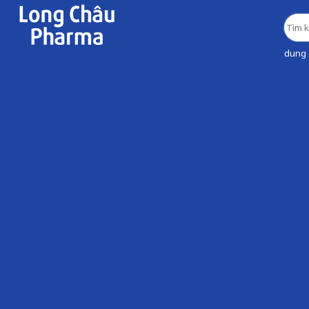
dung d