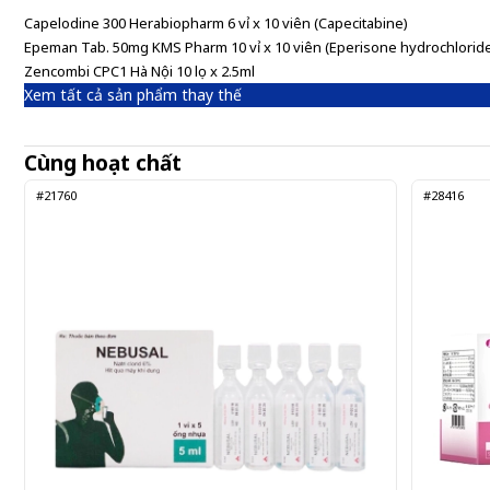
Capelodine 300 Herabiopharm 6 vỉ x 10 viên (Capecitabine)
Epeman Tab. 50mg KMS Pharm 10 vỉ x 10 viên (Eperisone hydrochlorid
Zencombi CPC1 Hà Nội 10 lọ x 2.5ml
Xem tất cả sản phẩm thay thế
Cùng hoạt chất
#21760
#28416