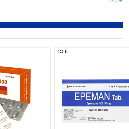
5 đ/Chai
#29184