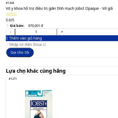
#1268
Vớ y khoa hỗ trợ điều trị giãn tĩnh mạch Jobst Opaque - Vớ gối
5.0/5
Giá bán:
970,001 đ
-
+
Thêm vào giỏ hàng
Gọi cho tôi
Lựa chọn khác cùng hãng
#1271