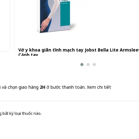
Vớ y khoa giãn tĩnh mạch tay Jobst Bella Lite Armslee
Cánh tay
570.000 đ
i và chọn giao hàng
2H
ở bước thanh toán.
Xem chi tiết
 bất kỳ loại thuốc nào.