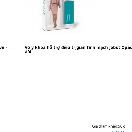
ve -
Vớ y khoa hỗ trợ điều trị giãn tĩnh mạch Jobst Opa
đùi
1.570.001 đ
Giá tham khảo:
50 đ