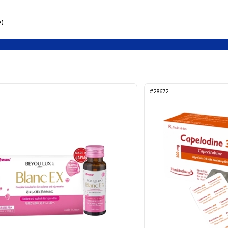
e)
#28672